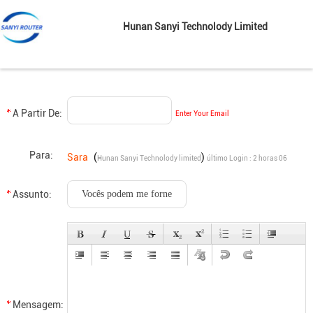
Hunan Sanyi Technolody Limited
A Partir De:
Enter Your Email
Para:
Sara
(
)
Hunan Sanyi Technolody limited
último Login : 2 horas 06
minuts atrás
Assunto:
Mensagem: