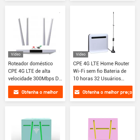
preço
Vídeo
Vídeo
Roteador doméstico
CPE 4G LTE Home Router
CPE 4G LTE de alta
Wi-Fi sem fio Bateria de
velocidade 300Mbps DL
10 horas 32 Usuários
50Mbps UL TDD
compartilhando
Obtenha o melhor
Obtenha o melhor preço
B38/B40/B41
preço