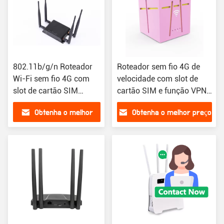
802.11b/g/n Roteador
Roteador sem fio 4G de
Wi-Fi sem fio 4G com
velocidade com slot de
slot de cartão SIM
cartão SIM e função VPN
Hotspot 4 Antenas
ampla cobertura sinal
Obtenha o melhor
Obtenha o melhor preço
externas Roteador APP
forte
inteligente versão EU CA
preço