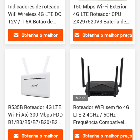
Indicadores de roteador
150 Mbps Wi-Fi Exterior
Wifi Wireless 4G LTE DC
4G LTE Roteador CPU
12V / 1.5A Botão de
ZX297520V3 Bateria de
reinicialização / energia
lítio de 2100mah
Obtenha o melhor
Obtenha o melhor preço
preço
Vídeo
R535B Roteador 4G LTE
Roteador WiFi sem fio 4G
Wi-Fi Até 300 Mbps FDD
LTE 2.4GHz / 5GHz
B1/B3/B5/B7/B20/B28
Frequência Compatível
TDD B38/B40/B41
com 2G / 3G / 4G
Obtenha o melhor
Obtenha o melhor preço