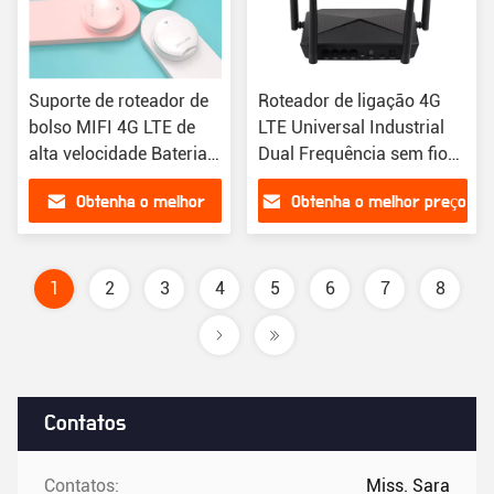
Suporte de roteador de
Roteador de ligação 4G
bolso MIFI 4G LTE de
LTE Universal Industrial
alta velocidade Bateria
Dual Frequência sem fio
separável de 2100mAh
para escritório doméstico
Obtenha o melhor
Obtenha o melhor preço
Pedestal
preço
1
2
3
4
5
6
7
8
Contatos
Contatos:
Miss. Sara