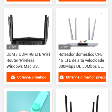
preço
Vídeo
Vídeo
OEM / ODM 4G LTE WiFi
Roteador doméstico CPE
Router Wireless
4G LTE de alta velocidade
Windows Mac OS
300Mbps DL 50Mbps UL
Suporte Linux
TDD B38/B40/B41
Obtenha o melhor
Obtenha o melhor preço
preço