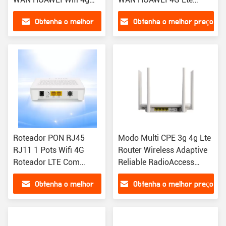
Lte Router RJ45 Porta
Roteador RJ45 Porta 2.4G
Obtenha o melhor
Obtenha o melhor preço
2.4G 5.8G Wifi
Wi-Fi Roteador
preço
Roteador PON RJ45
Modo Multi CPE 3g 4g Lte
RJ11 1 Pots Wifi 4G
Router Wireless Adaptive
Roteador LTE Com
Reliable RadioAccess
Cartão SIM HUAWEI
Modes
Obtenha o melhor
Obtenha o melhor preço
Roteador
preço