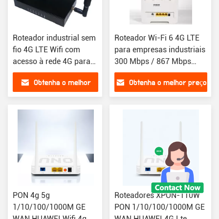
Roteador industrial sem
Roteador Wi-Fi 6 4G LTE
fio 4G LTE Wifi com
para empresas industriais
acesso à rede 4G para
300 Mbps / 867 Mbps
transmissão de imagem
Roteador de veículos de
Obtenha o melhor
Obtenha o melhor preço
velocidade
preço
PON 4g 5g
Roteadores XPON-110W
1/10/100/1000M GE
PON 1/10/100/1000M GE
WAN HUAWEI Wifi 4g
WAN HUAWEI 4G Lte