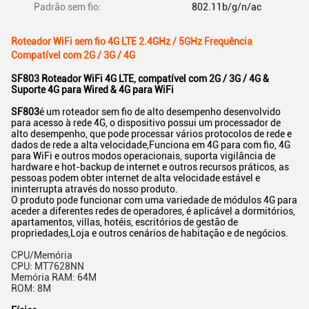
Padrão sem fio:
802.11b/g/n/ac
Roteador WiFi sem fio 4G LTE 2.4GHz / 5GHz Frequência
Compatível com 2G / 3G / 4G
SF803 Roteador WiFi 4G LTE, compatível com 2G / 3G / 4G &
Suporte 4G para Wired & 4G para WiFi
SF803
é um roteador sem fio de alto desempenho desenvolvido
para acesso à rede 4G, o dispositivo possui um processador de
alto desempenho, que pode processar vários protocolos de rede e
dados de rede a alta velocidade,Funciona em 4G para com fio, 4G
para WiFi e outros modos operacionais, suporta vigilância de
hardware e hot-backup de internet e outros recursos práticos, as
pessoas podem obter internet de alta velocidade estável e
ininterrupta através do nosso produto.
O produto pode funcionar com uma variedade de módulos 4G para
aceder a diferentes redes de operadores, é aplicável a dormitórios,
apartamentos, villas, hotéis, escritórios de gestão de
propriedades,Loja e outros cenários de habitação e de negócios.
CPU/Memória
CPU: MT7628NN
Memória RAM: 64M
ROM: 8M