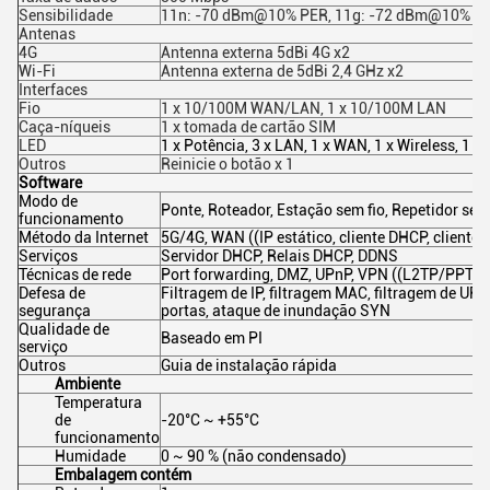
Sensibilidade
11n: -70 dBm@10% PER, 11g: -72 dBm@10% P
Antenas
4G
Antenna externa 5dBi 4G x2
Wi-Fi
Antenna externa de 5dBi 2,4 GHz x2
Interfaces
Fio
1 x 10/100M WAN/LAN, 1 x 10/100M LAN
Caça-níqueis
1 x tomada de cartão SIM
LED
1 x Potência, 3 x LAN, 1 x WAN, 1 x Wireless, 1 x 4
Outros
Reinicie o botão x 1
Software
Modo de
Ponte, Roteador, Estação sem fio, Repetidor se
funcionamento
Método da Internet
5G/4G, WAN ((IP estático, cliente DHCP, cliente
Serviços
Servidor DHCP, Relais DHCP, DDNS
Técnicas de rede
Port forwarding, DMZ, UPnP, VPN ((L2TP/PPTP, 
Defesa de
Filtragem de IP, filtragem MAC, filtragem de URL
segurança
portas, ataque de inundação SYN
Qualidade de
Baseado em PI
serviço
Outros
Guia de instalação rápida
Ambiente
Temperatura
de
-20°C ~ +55°C
funcionamento
Humidade
0 ~ 90 % (não condensado)
Embalagem contém