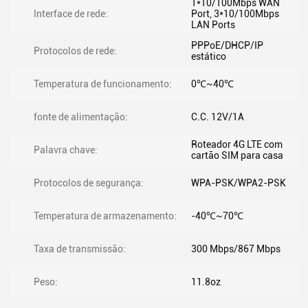
1*10/100Mbps WAN
Interface de rede:
Port, 3*10/100Mbps
LAN Ports
PPPoE/DHCP/IP
Protocolos de rede:
estático
Temperatura de funcionamento:
0℃~40℃
fonte de alimentação:
C.C. 12V/1A
Roteador 4G LTE com
Palavra chave:
cartão SIM para casa
Protocolos de segurança:
WPA-PSK/WPA2-PSK
Temperatura de armazenamento:
-40℃~70℃
Taxa de transmissão:
300 Mbps/867 Mbps
Peso:
11.8oz