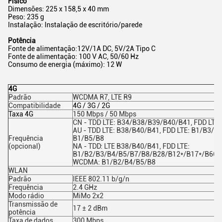
Físico
Dimensões: 225 x 158,5 x 40 mm
Peso: 235 g
Instalação: Instalação de escritório/parede
Potência
Fonte de alimentação:
12V/1A DC, 5V/2A Tipo C
Fonte de alimentação: 100 V AC, 50/60 Hz
Consumo de energia (máximo): 12 W
4G
Padrão
WCDMA R7, LTE R9
Compatibilidade
4G / 3G / 2G
Taxa 4G
150 Mbps / 50 Mbps
CN - TDD LTE: B34/B38/B39/B40/B41, FDD LTE
AU - TDD LTE: B38/B40/B41, FDD LTE: B1/B3/
Frequência
B1/B5/B8
(opcional)
NA - TDD: LTE B38/B40/B41, FDD LTE:
B1/B2/B3/B4/B5/B7/B8/B28/B12*/B17*/B66*,
WCDMA: B1/B2/B4/B5/B8
WLAN
Padrão
IEEE 802.11 b/g/n
Frequência
2.4 GHz
Modo rádio
MiMo 2x2
Transmissão de
17 ± 2 dBm
potência
Taxa de dados
300 Mbps