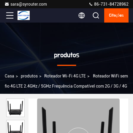
sara@syrouter.com
86-731-84728962
Citações
produtos
Casa
>
produtos
>
Roteador Wi-Fi 4G LTE
>
Roteador WiFi sem
fio 4G LTE 2.4GHz / 5GHz Frequência Compatível com 2G / 3G / 4G