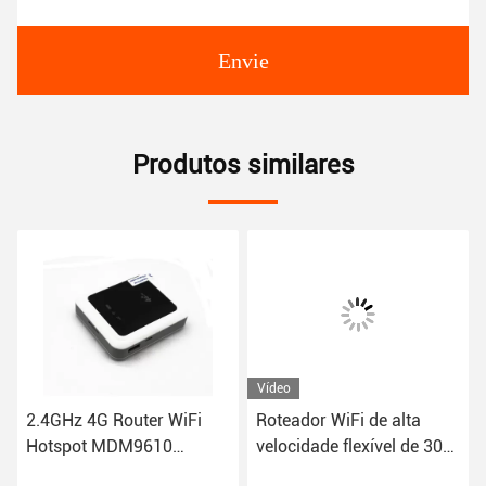
Envie
Produtos similares
Vídeo
2.4GHz 4G Router WiFi
Roteador WiFi de alta
Hotspot MDM9610
velocidade flexível de 300
Plataforma GSM GPRS
Mbps 4G LTE Compativel